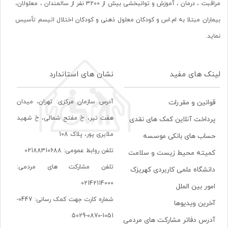
مراقبت ، درمان ، آموزش و توانبخشی بیش از 3200 نفر از سالمندان ، معلولان،
بیماران مبتلا به ام.اس و کودکان معلول ذهنی و کودکان اختلال اتیسم تأسیس
نماید.
لینک های مفید
نشان های استاندارد
آدرس سازمان مرکزی: تهران، ميدان
قوانین و مقررات
هفت تير، خ مفتح شمالی، خ شهيد
پرداخت آنلاین کمک های نقدی
ملايری پور، پلاک 108
حساب های بانکی موسسه
تلفن روابط عمومی: 02188310688
کمیته محیط زیست و سلامت
تلفن مشارکت های مردمی:
دانشگاه علمی کاربردی کهریزک
02142114000
امور بین الملل
شماره کارت جهت کمک رسانی: 0447-
آخرین ویدیوها
1051-0870-5029
آدرس دفاتر مشارکت های مردمی