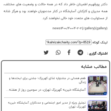
دکتر پورفهیم اطمینان خاطر داد که در همه حالات و وضعیت های مختلف،
همه مدیران و کارکنان آسایشگاه در کنار مددجویان خواهند بود و هرگز شانه
از مسئولیت های متعدد خود خالی نخواهند کرد.
{gallery}news1400/400-4-2-2{/gallery}
لینک کوتاه
اشتراک گزاری :
مطالب مشابه
طعم همدلی در جشنواره غذای کهریزک؛ جشنی برای لبخندها و
زندگی
آسایشگاه خیریه کهریزک تهران، در سومین روز از هفته...
تجلیل ویژه از مدیر امور اجتماعی و مددکاران آسایشگاه خیریه
کهریزک تهران