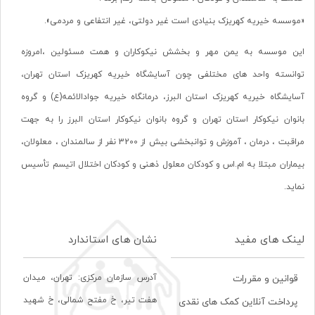
«موسسه خیریه کهریزک بنیادی است غیر دولتی، غیر انتفاعی و مردمی».
این موسسه به یمن مهر و بخشش نیکوکاران و همت مسئولین ،امروزه
توانسته واحد های مختلفی چون آسایشگاه خیریه کهریزک استان تهران،
آسایشگاه خیریه کهریزک استان البرز، درمانگاه خیریه جوادالائمه(ع) و گروه
بانوان نیکوکار استان تهران و گروه بانوان نیکوکار استان البرز را به جهت
مراقبت ، درمان ، آموزش و توانبخشی بیش از 3200 نفر از سالمندان ، معلولان،
بیماران مبتلا به ام.اس و کودکان معلول ذهنی و کودکان اختلال اتیسم تأسیس
نماید.
لینک های مفید
نشان های استاندارد
آدرس سازمان مرکزی: تهران، ميدان
قوانین و مقررات
هفت تير، خ مفتح شمالی، خ شهيد
پرداخت آنلاین کمک های نقدی