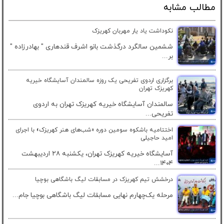
مطالب مشابه
نکوداشت یاد یار مهربان کهریزک
ششمین سالگرد درگذشت بانو اشرف قندهاری " بهادرزاده "
بر...
برگزاری اردوی تفریحی یک روزه سالمندان آسایشگاه خیریه
کهریزک تهران
سالمندان آسایشگاه خیریه کهریزک تهران به اردوی
تفریحی...
اختتامیه باشکوه سومین دوره «شب‌های هنر کهریزک» با اجرای
امید حاجیلی
آسایشگاه خیریه کهریزک تهران، یکشنبه ۲۸ اردیبهشت
۱۴۰۴...
درخشش تیم کهریزک در مسابقات لیگ باشگاهی بوچیا
مرحله یک‌چهارم نهایی مسابقات لیگ باشگاهی بوچیا جام...