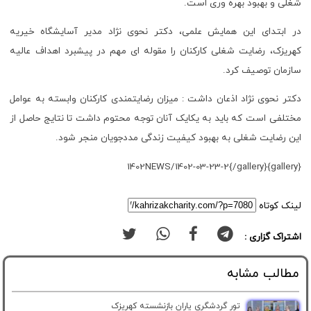
شغلی و بهبود بهره وری است.
در ابتدای این همایش علمی، دکتر نحوی نژاد مدیر آسایشگاه خیریه
کهریزک، رضایت شغلی کارکنان را مقوله ای مهم در پیشبرد اهداف عالیه
سازمان توصیف کرد.
دکتر نحوی نژاد اذعان داشت : میزان رضایتمندی کارکنان وابسته به عوامل
مختلفی است که باید به یکایک آنان توجه محتوم داشت تا نتایج حاصل از
این رضایت شغلی به بهبود کیفیت زندگی مددجویان منجر شود.
{gallery}1402NEWS/1402-03-23-2{/gallery}
لینک کوتاه
اشتراک گزاری :
مطالب مشابه
تور گردشگری یاران بازنشسته کهریزک