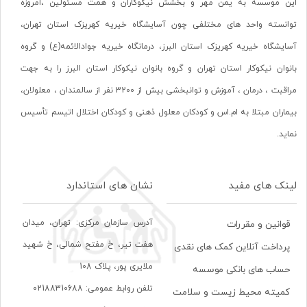
این موسسه به یمن مهر و بخشش نیکوکاران و همت مسئولین ،امروزه
توانسته واحد های مختلفی چون آسایشگاه خیریه کهریزک استان تهران،
آسایشگاه خیریه کهریزک استان البرز، درمانگاه خیریه جوادالائمه(ع) و گروه
بانوان نیکوکار استان تهران و گروه بانوان نیکوکار استان البرز را به جهت
مراقبت ، درمان ، آموزش و توانبخشی بیش از 3200 نفر از سالمندان ، معلولان،
بیماران مبتلا به ام.اس و کودکان معلول ذهنی و کودکان اختلال اتیسم تأسیس
نماید.
لینک های مفید
نشان های استاندارد
آدرس سازمان مرکزی: تهران، ميدان
قوانین و مقررات
هفت تير، خ مفتح شمالی، خ شهيد
پرداخت آنلاین کمک های نقدی
ملايری پور، پلاک 108
حساب های بانکی موسسه
تلفن روابط عمومی: 02188310688
کمیته محیط زیست و سلامت