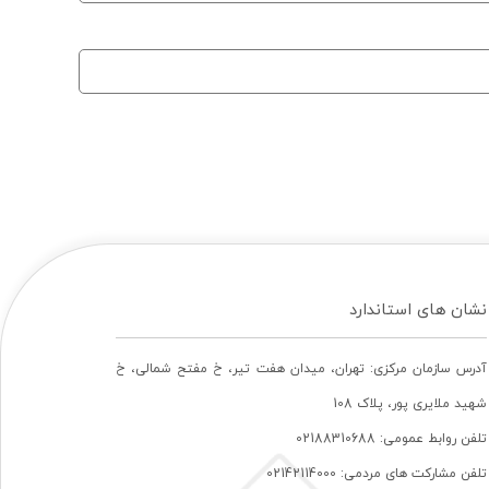
نشان های استاندارد
آدرس سازمان مرکزی: تهران، ميدان هفت تير، خ مفتح شمالی، خ
شهيد ملايری پور، پلاک 108
تلفن روابط عمومی: 02188310688
تلفن مشارکت های مردمی: 02142114000