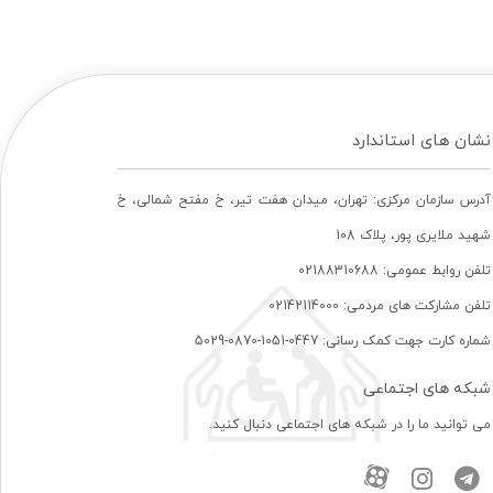
نشان های استاندارد
آدرس سازمان مرکزی: تهران، ميدان هفت تير، خ مفتح شمالی، خ
شهيد ملايری پور، پلاک 108
تلفن روابط عمومی: 02188310688
تلفن مشارکت های مردمی: 02142114000
شماره کارت جهت کمک رسانی: 0447-1051-0870-5029
شبکه های اجتماعی
می توانید ما را در شبکه های اجتماعی دنبال کنید.