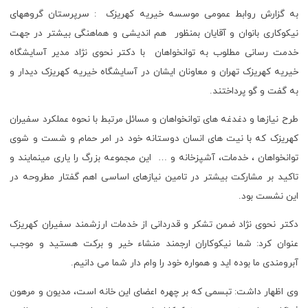
به گزارش روابط عمومی موسسه خیریه کهریزک : سرپرستان گروههای
نیکوکاری بانوان و آقایان بمنظور هم اندیشی و هماهنگی بیشتر در جهت
خدمت رسانی مطلوب به توانخواهان با دکتر نحوی نژاد مدیر آسایشگاه
خیریه کهریزک تهران و معاونان ایشان در آسایشگاه خیریه کهریزک دیدار و
به گفت و گو پرداختند.
طرح نیازها و دغدغه های توانخواهان و مسائل مرتبط با نحوه عملکرد سفیران
کهریزک که با نیت های انسان دوستانه خود در امر حمام و شست و شوی
توانخواهان ، خدمات، آشپزخانه و … این مجموعه بزرگ را یاری مینمایند و
تاکید بر مشارکت بیشتر در تامین نیازهای اساسی اهم گفتار مطروحه در
این نشست بود.
دکتر نحوی نژاد ضمن تشکر و قدردانی از خدمات ارزشمند سفیران کهریزک
عنوان کرد: شما نیکوکاران ارجمند منشاء خیر و برکت هستید و موجب
آبرومندی ما بوده اید و همواره خود را وام دار شما می دانیم.
وی اظهار داشت: تبسمی که بر چهره اعضای این خانه است، مدیون و مرهون