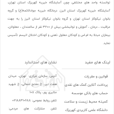
توانسته واحد های مختلفی چون آسایشگاه خیریه کهریزک استان تهران،
آسایشگاه خیریه کهریزک استان البرز، درمانگاه خیریه جوادالائمه(ع) و گروه
بانوان نیکوکار استان تهران و گروه بانوان نیکوکار استان البرز را به جهت
مراقبت ، درمان ، آموزش و توانبخشی بیش از 3200 نفر از سالمندان ، معلولان،
بیماران مبتلا به ام.اس و کودکان معلول ذهنی و کودکان اختلال اتیسم تأسیس
نماید.
لینک های مفید
نشان های استاندارد
آدرس سازمان مرکزی: تهران، ميدان
قوانین و مقررات
هفت تير، خ مفتح شمالی، خ شهيد
پرداخت آنلاین کمک های نقدی
ملايری پور، پلاک 108
حساب های بانکی موسسه
تلفن روابط عمومی: 02188310688
کمیته محیط زیست و سلامت
تلفن مشارکت های مردمی:
دانشگاه علمی کاربردی کهریزک