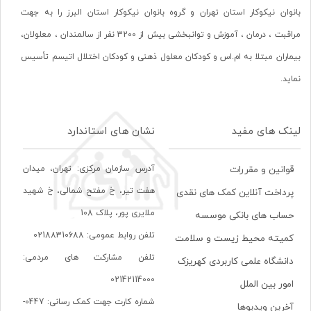
بانوان نیکوکار استان تهران و گروه بانوان نیکوکار استان البرز را به جهت
مراقبت ، درمان ، آموزش و توانبخشی بیش از 3200 نفر از سالمندان ، معلولان،
بیماران مبتلا به ام.اس و کودکان معلول ذهنی و کودکان اختلال اتیسم تأسیس
نماید.
لینک های مفید
نشان های استاندارد
آدرس سازمان مرکزی: تهران، ميدان
قوانین و مقررات
هفت تير، خ مفتح شمالی، خ شهيد
پرداخت آنلاین کمک های نقدی
ملايری پور، پلاک 108
حساب های بانکی موسسه
تلفن روابط عمومی: 02188310688
کمیته محیط زیست و سلامت
تلفن مشارکت های مردمی:
دانشگاه علمی کاربردی کهریزک
02142114000
امور بین الملل
شماره کارت جهت کمک رسانی: 0447-
آخرین ویدیوها