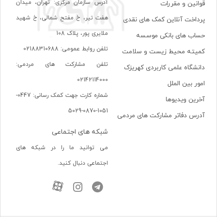
آدرس سازمان مرکزی: تهران، ميدان
قوانین و مقررات
هفت تير، خ مفتح شمالی، خ شهيد
پرداخت آنلاین کمک های نقدی
ملايری پور، پلاک 108
حساب های بانکی موسسه
تلفن روابط عمومی: 02188310688
کمیته محیط زیست و سلامت
تلفن مشارکت های مردمی:
دانشگاه علمی کاربردی کهریزک
02142114000
امور بین الملل
شماره کارت جهت کمک رسانی: 0447-
آخرین ویدیوها
1051-0870-5029
آدرس دفاتر مشارکت های مردمی
شبکه های اجتماعی
می توانید ما را در شبکه های
اجتماعی دنبال کنید.