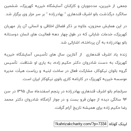
جمعی از خیرین، مددجویان و کارکنان آسایشگاه خیریه کهریزک، ششمین
سالگرد درگذشت بانو اشرف قندهاری ” بهادرزاده ” بر سر مزار وی برگزار شد.
در این همایش محزون، علاوه بر ذکر فضائل اخلاقی و انسانی آن یار مهربان
کهریزک، خدمات شایانی که در طول چهار دهه فعالیت های انسان دوستانه
بانو بهادرزاده به آن پرداخته، اشاراتی شد.
زنده یاد اشرف قندهاری از آغازین سال های تأسیس آسایشگاه خیریه
کهریزک به دست شادروان دکتر حکیم زاده، به یاری او شتافت. تأسیس
گروه بانوان نیکوکار، مشارکت فعال در ساخت ابنیه و ریاست هیأت مدیره
موسسه خیریه کهریزک در کارنامه کاری بانوی نیکوکار ایران است.
سرانجام بانو اشرف قندهاری بهادرزاده در پنجم اسفندماه سال ۱۳۹۵ در سن
۹۴ سالگی دیده از جهان فرو بست و در جوار آرامگاه شادروان دکتر محمد
رضا حکیم زاده برای همیشه تاریخ آرام گرفت.
لینک کوتاه