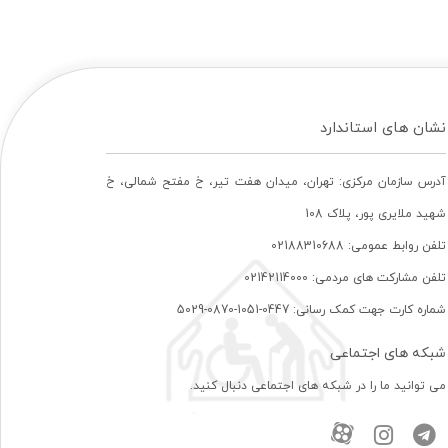
نشان های استاندارد
آدرس سازمان مرکزی: تهران، ميدان هفت تير، خ مفتح شمالی، خ
شهيد ملايری پور، پلاک 108
تلفن روابط عمومی: 02188310688
تلفن مشارکت های مردمی: 02142114000
شماره کارت جهت کمک رسانی: 0447-1051-0870-5029
شبکه های اجتماعی
می توانید ما را در شبکه های اجتماعی دنبال کنید.