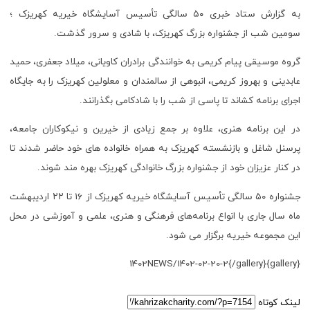
به گزارش ستاد خبری ۵۰ سالگی تأسیس آسایشگاه خیریه کهریزک ؛
سومین شب از جشنواره بزرگ کهریزک، با شادی و سرور گذشت.
گروه موسیقی پیام کریمی به خوانندگی برادران کاویانی، میلاد جعفری، حمید
عابدینی و بهروز کریمی، انبوهی از سالمندان و معلولین کهریزک را به جایگاه
اجرای برنامه کشاند تا پاسی از شب را با شادکامی بگذرانند.
در این برنامه هنری، علاوه بر جمع زیادی از خیرین و نیکوکاران جامعه،
پرسنل شاغل و بازنشسته کهریزک به همراه خانواده های خود حاضر شدند تا
در کنار عزیزان خود از جشنواره بزرگ خانوادگی کهریزک بهره مند شوند.
جشنواره ۵۰ سالگی تأسیس آسایشگاه خیریه کهریزک از ۱۶ تا ۲۲ اردیبهشت
ماه سال جاری با انواع برنامه‌های فرهنگی و هنری، علمی و آموزشی در محل
این مجموعه خیریه برگزار می شود.
{gallery}1402NEWS/1402-02-20-2{/gallery}
لینک کوتاه