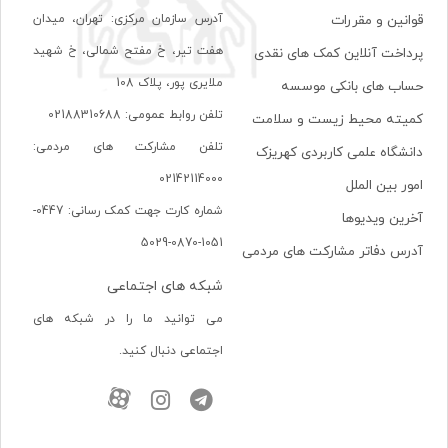
آدرس سازمان مرکزی: تهران، ميدان
قوانین و مقررات
هفت تير، خ مفتح شمالی، خ شهيد
پرداخت آنلاین کمک های نقدی
ملايری پور، پلاک 108
حساب های بانکی موسسه
تلفن روابط عمومی: 02188310688
کمیته محیط زیست و سلامت
تلفن مشارکت های مردمی:
دانشگاه علمی کاربردی کهریزک
02142114000
امور بین الملل
شماره کارت جهت کمک رسانی: 0447-
آخرین ویدیوها
1051-0870-5029
آدرس دفاتر مشارکت های مردمی
شبکه های اجتماعی
می توانید ما را در شبکه های
اجتماعی دنبال کنید.