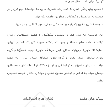
کهریزک جایی است مثل هیچ جا…
« محلی برای زندگی کردن نه فقط زنده ماندن». جایی که توانسته نیم قرن را در
خدمت به سالمندان و کودکان ، معلولان جامعه رقم بزند .
«موسسه خیریه کهریزک بنیادی است غیر دولتی، غیر انتفاعی و مردمی».
این موسسه به یمن مهر و بخشش نیکوکاران و همت مسئولین ،امروزه
توانسته واحد های مختلفی چون آسایشگاه خیریه کهریزک استان تهران،
آسایشگاه خیریه کهریزک استان البرز، درمانگاه خیریه جوادالائمه(ع) و گروه
بانوان نیکوکار استان تهران و گروه بانوان نیکوکار استان البرز را به جهت
مراقبت ، درمان ، آموزش و توانبخشی بیش از 3200 نفر از سالمندان ، معلولان،
بیماران مبتلا به ام.اس و کودکان معلول ذهنی و کودکان اختلال اتیسم تأسیس
نماید.
لینک های مفید
نشان های استاندارد