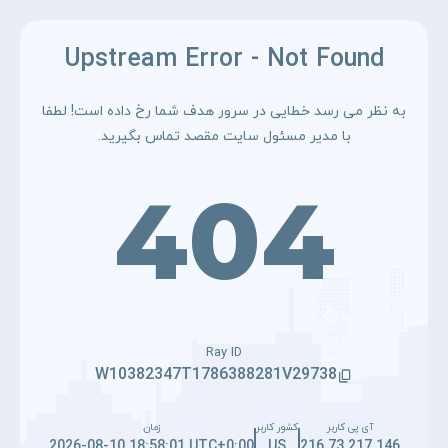
Upstream Error - Not Found
به نظر می رسد خطایی در سرور هدف شما رخ داده است! لطفا
با مدیر مسئول سایت مقصد تماس بگیرید.
404
Ray ID
W10382347T1786388281V29738
آی پی کاربر
کشور کاربر
زمان
2026-08-10 18:58:01 UTC+0:00
US
216.73.217.146