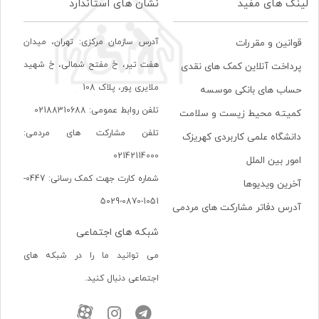
لینک های مفید
نشان های استاندارد
آدرس سازمان مرکزی: تهران، ميدان
قوانین و مقررات
هفت تير، خ مفتح شمالی، خ شهيد
پرداخت آنلاین کمک های نقدی
ملايری پور، پلاک 108
حساب های بانکی موسسه
تلفن روابط عمومی: 02188310688
کمیته محیط زیست و سلامت
تلفن مشارکت های مردمی:
دانشگاه علمی کاربردی کهریزک
02142114000
امور بین الملل
شماره کارت جهت کمک رسانی: 0447-
آخرین ویدیوها
1051-0870-5029
آدرس دفاتر مشارکت های مردمی
شبکه های اجتماعی
می توانید ما را در شبکه های
اجتماعی دنبال کنید.