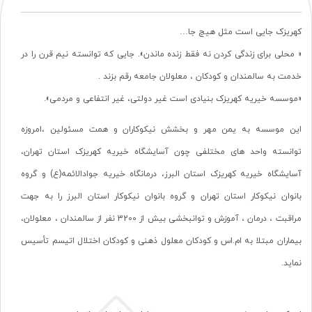
کهریزک جایی است مثل هیچ جا…
« محلی برای زندگی کردن نه فقط زنده ماندن». جایی که توانسته نیم قرن را در
خدمت به سالمندان و کودکان ، معلولان جامعه رقم بزند .
«موسسه خیریه کهریزک بنیادی است غیر دولتی، غیر انتفاعی و مردمی».
این موسسه به یمن مهر و بخشش نیکوکاران و همت مسئولین ،امروزه
توانسته واحد های مختلفی چون آسایشگاه خیریه کهریزک استان تهران،
آسایشگاه خیریه کهریزک استان البرز، درمانگاه خیریه جوادالائمه(ع) و گروه
بانوان نیکوکار استان تهران و گروه بانوان نیکوکار استان البرز را به جهت
مراقبت ، درمان ، آموزش و توانبخشی بیش از 3200 نفر از سالمندان ، معلولان،
بیماران مبتلا به ام.اس و کودکان معلول ذهنی و کودکان اختلال اتیسم تأسیس
نماید.