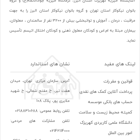
آسایشگاه خیریه کهریزک استان البرز، درمانگاه خیریه جوادالائمه(ع) و گروه
بانوان نیکوکار استان تهران و گروه بانوان نیکوکار استان البرز را به جهت
مراقبت ، درمان ، آموزش و توانبخشی بیش از 3200 نفر از سالمندان ، معلولان،
بیماران مبتلا به ام.اس و کودکان معلول ذهنی و کودکان اختلال اتیسم تأسیس
نماید.
لینک های مفید
نشان های استاندارد
آدرس سازمان مرکزی: تهران، ميدان
قوانین و مقررات
هفت تير، خ مفتح شمالی، خ شهيد
پرداخت آنلاین کمک های نقدی
ملايری پور، پلاک 108
حساب های بانکی موسسه
تلفن روابط عمومی: 02188310688
کمیته محیط زیست و سلامت
تلفن مشارکت های مردمی:
دانشگاه علمی کاربردی کهریزک
02142114000
امور بین الملل