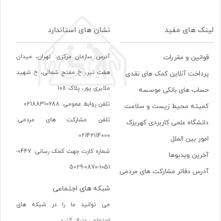
لینک های مفید
نشان های استاندارد
آدرس سازمان مرکزی: تهران، ميدان
قوانین و مقررات
هفت تير، خ مفتح شمالی، خ شهيد
پرداخت آنلاین کمک های نقدی
ملايری پور، پلاک 108
حساب های بانکی موسسه
تلفن روابط عمومی: 02188310688
کمیته محیط زیست و سلامت
تلفن مشارکت های مردمی:
دانشگاه علمی کاربردی کهریزک
02142114000
امور بین الملل
شماره کارت جهت کمک رسانی: 0447-
آخرین ویدیوها
1051-0870-5029
آدرس دفاتر مشارکت های مردمی
شبکه های اجتماعی
می توانید ما را در شبکه های
اجتماعی دنبال کنید.