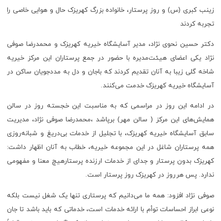
زینب کبری (س) و روز پرستار، خانواده بزرگ کهریزک حال و هوایی خاصی را
تجربه کردند
دکتر حسین نحوی نژاد، مدیر آسایشگاه خیریه کهریزک و محمدرضا صوفی
نژاد یکی اعضای هیئت‌مدیره با حضور در جمع پرستاران این مرکز خیریه
شاخه گلی زیبا به آنان تقدیم کردند که باجان و دل به مددجویان ساکن در
آسایشگاه خیریه کهریزک خدمت می‌کنند.
در ادامه این روز در مراسمی که به مناسبت این خجسته روز در سالن
همایش‌های این مرکز ( سالن مهر) برپاشد ،محمدرضا صوفی نژاد، مدیریت
سابق آسایشگاه خیریه کهریزک، با تجلیل از خدمات بی‌دریغ و شبانه‌روزی
همه پرستاران شاغل در این مجموعه خیریه، خطاب به آنان اظهار داشت:
کهریزک بدون پرستار و جدای از خدمات ارزنده پرستارهیچ معنا و مفهومی
ندارد. پس هرروز در کهریزک روز پرستار است.
صوفی نژاد افزود: همه ما می‌دانیم که پرستاری تنها یک شغل نیست بلکه
نوعی ابراز احساسات توأم با ارائه خدمات است، خدماتی که باید باشد تا جان