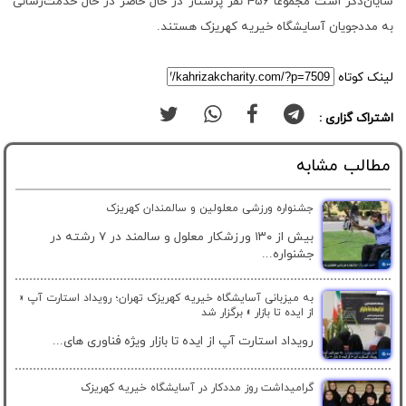
شایان‌ذکر است مجموعاً 456 نفر پرستار در حال حاضر در حال خدمت‌رسانی
به مددجویان آسایشگاه خیریه کهریزک هستند.
لینک کوتاه
اشتراک گزاری :
مطالب مشابه
جشنواره ورزشی معلولین و سالمندان کهریزک
بیش از ۱۳۰ ورزشکار معلول و سالمند در ۷ رشته در
جشنواره...
به میزبانی آسایشگاه خیریه کهریزک تهران؛ رویداد استارت آپ «
از ایده تا بازار » برگزار شد
رویداد استارت آپ از ایده تا بازار ویژه فناوری های...
گرامیداشت روز مددکار در آسایشگاه خیریه کهریزک