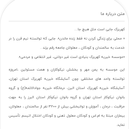
متن درباره ما
کهریزک جایی است مثل هیچ جا…
« محلی برای زندگی کردن نه فقط زنده ماندن». جایی که توانسته نیم قرن را در
خدمت به سالمندان و کودکان ، معلولان جامعه رقم بزند .
«موسسه خیریه کهریزک بنیادی است غیر دولتی، غیر انتفاعی و مردمی».
این موسسه به یمن مهر و بخشش نیکوکاران و همت مسئولین ،امروزه
توانسته واحد های مختلفی چون آسایشگاه خیریه کهریزک استان تهران،
آسایشگاه خیریه کهریزک استان البرز، درمانگاه خیریه جوادالائمه(ع) و گروه
بانوان نیکوکار استان تهران و گروه بانوان نیکوکار استان البرز را به جهت
مراقبت ، درمان ، آموزش و توانبخشی بیش از 3200 نفر از سالمندان ، معلولان،
بیماران مبتلا به ام.اس و کودکان معلول ذهنی و کودکان اختلال اتیسم تأسیس
نماید.