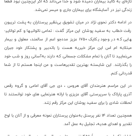
تازه‌ای به کالبد بیماران دمیده شود و خدا می‌داند که اگر این‌چنین نبود قطعاً
زندگی نیز در آسایشگاه برای بیماران جاری و میسر نمی‌شد.
در ادامه دکتر نحوی نژاد در میان تشویق بی‌نظیر پرستاران به پشت تریبون
رفت خطاب به سفید پوشان این مرکز گفت : تمامی ناتوانی­ها و کم توانایی­
هایی که در وجود یکایک 1750 عزیز مددجو اعم از سالمند، معلول و بیمار
مبتلابه ام اس این مرکز خیریه هست را باتدبیر و پشتکار خود جبران
می‌نمایید تا آنان با تمام مشکلات جسمانی که دارند به‌آسانی روز و شب خود
را بگذرانند. این شایسته بهترین تقدیرهاست و من اینجا هستم تا از شما
قدردانی کنم.
در این مراسم هنرمندان آقای هروس ، دی جی آقای امامی و گروه رقص
آذری پارلاک با سرپرستی آقای عزیزی با ارائه هنرنمایی های خود توانستند تا
لحظات شادی را برای سفید پوشان این مرکز رقم زنند.
همچنین تعداد 14 نفر پرسنل به‌عنوان پرستاران نمونه معرفی و از آنان با لوح
تقدیر و اهدای هدیه، تجلیل به عمل آمد.