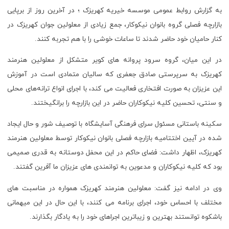
به گزارش روابط عمومی موسسه خیریه کهریزک ؛ در آخرین روز از برپایی
بازارچه فصلی گروه بانوان نیکوکار، جمع زیادی از معلولین جوان کهریزک در
کنار حامیان خود حاضر شدند تا ساعات خوشی را با هم تجربه کنند.
در این میان، گروه سرود پروانه های کویر متشکل از معلولین هنرمند
کهریزک به سرپرستی صادق جعفری که سالیان متمادی است در آموزش
این عزیزان به صورت افتخاری فعالیت می کند، با اجرای انواع ترانه‌های محلی
و سنتی، تحسین کلیه نیکوکاران حاضر در این بازارچه را برانگیختند.
سکینه باستانی مسئول سرای فرهنگی آسایشگاه با توصیف شور و حال ایجاد
شده در آیین اختتامیه بازارچه فصلی بانوان نیکوکار توسط معلولین هنرمند
کهریزک، اظهار داشت: فضای حاکم در این محفل دوستانه به قدری صمیمی
بود که کلیه نیکوکاران و مدعوین به توانمندی های عزیزان ما آفرین گفتند.
وی در ادامه نیز گفت: معلولین هنرمند کهریزک همواره در مناسبت های
مختلف با احساس خود، اجرای برنامه می کنند، با این حال در این میهمانی
باشکوه توانستند بهترین و زیباترین اجراهای خود را به یادگار بگذارند.