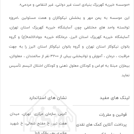
«موسسه خیریه کهریزک بنیادی است غیر دولتی، غیر انتفاعی و مردمی».
این موسسه به یمن مهر و بخشش نیکوکاران و همت مسئولین ،امروزه
توانسته واحد های مختلفی چون آسایشگاه خیریه کهریزک استان تهران،
آسایشگاه خیریه کهریزک استان البرز، درمانگاه خیریه جوادالائمه(ع) و گروه
بانوان نیکوکار استان تهران و گروه بانوان نیکوکار استان البرز را به جهت
مراقبت ، درمان ، آموزش و توانبخشی بیش از 3200 نفر از سالمندان ، معلولان،
بیماران مبتلا به ام.اس و کودکان معلول ذهنی و کودکان اختلال اتیسم تأسیس
نماید.
لینک های مفید
نشان های استاندارد
آدرس سازمان مرکزی: تهران، ميدان
قوانین و مقررات
هفت تير، خ مفتح شمالی، خ شهيد
پرداخت آنلاین کمک های نقدی
ملايری پور، پلاک 108