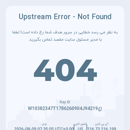
Upstream Error - Not Found
به نظر می رسد خطایی در سرور هدف شما رخ داده است! لطفا
با مدیر مسئول سایت مقصد تماس بگیرید.
404
Ray ID
W10382347T1786260904J94219
آی پی کاربر
کشور کاربر
زمان
2026-08-09 07:35:05 UTC+0:00
US
216.73.216.199